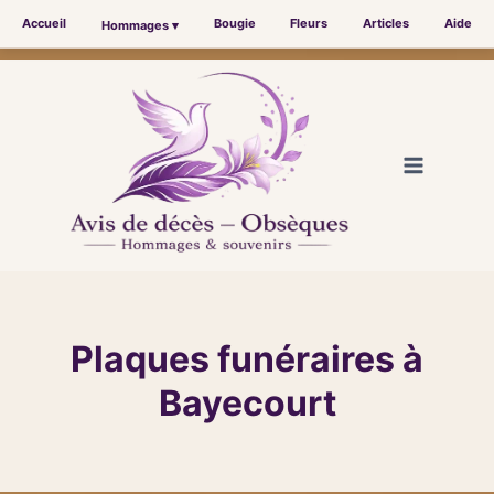
Accueil
Bougie
Fleurs
Articles
Aide
Hommages ▾
Aller
au
contenu
Plaques funéraires à
Bayecourt