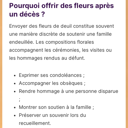
Pourquoi offrir des fleurs après
Je peux vous
aider à choisir les
un décès ?
fleurs les plus
adaptées à votre
Envoyer des fleurs de deuil constitue souvent
situation, en lien
une manière discrète de soutenir une famille
avec le défunt et à
endeuillée. Les compositions florales
votre budget.
accompagnent les cérémonies, les visites ou
les hommages rendus au défunt.
Être
conseillé
Exprimer ses condoléances ;
Accompagner les obsèques ;
Rendre hommage à une personne disparue
;
Montrer son soutien à la famille ;
Je préfère
Préserver un souvenir lors du
choisir seul
recueillement.