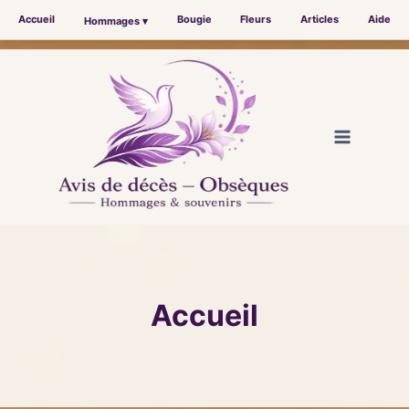
Accueil
Bougie
Fleurs
Articles
Aide
Hommages ▾
Aller
au
contenu
Accueil