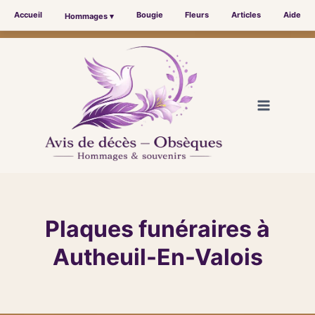
Accueil
Bougie
Fleurs
Articles
Aide
Hommages ▾
Aller
au
contenu
Plaques funéraires à
Autheuil-En-Valois