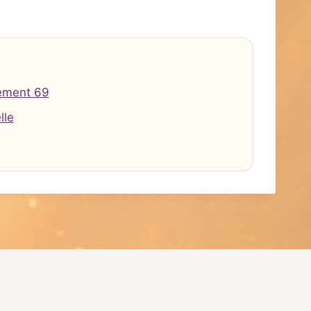
ement 69
lle