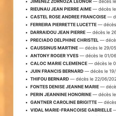
JIMENEZ ZORNOZA LEONOR
— décès le
RIEUNAU JEAN PIERRE AIME
— décès le
CASTEL ROSE ANDREE FRANCOISE
— dé
FERREIRA PIERRETTE LUCETTE
— décès 
DARRAIDOU JEAN PIERRE
— décès le 2
PRECIADO DELPHINE CHRISTEL
— décès
CAUSSINUS MARTINE
— décès le 29/0
ANTONY ROGER YVES
— décès le 01/0
CALOC MARIE CLEMENCE
— décès le 
JUIN FRANCIS BERNARD
— décès le 19
THIFOU BERNARD
— décès le 22/06/20
FONTES DENISE JEANNE MARIE
— décès
PERIN JEANNINE HONORINE
— décès le
GANTNER CAROLINE BRIGITTE
— décès 
VIDAL MARIE-FRANCOISE GABRIELLE
—