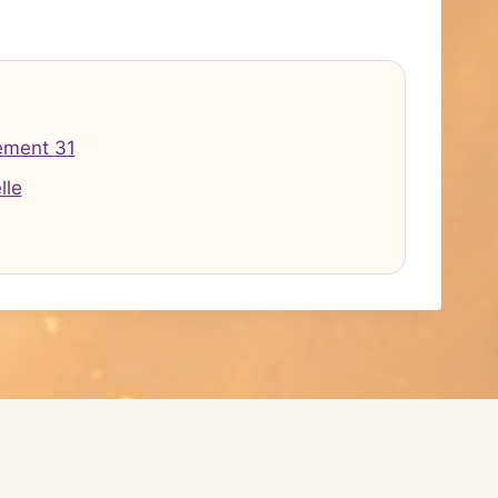
ement 31
lle