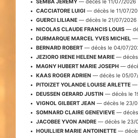
SEMBA JEREMY
— décès le 11/07/2026
CACCIATORE LUIGI
— décès le 11/07/2
GUERCI LILIANE
— décès le 21/07/2026
NICOLAS CLAUDE FRANCIS LOUIS
— dé
DURMARQUE MARCEL YVES MICHEL
— 
BERNARD ROBERT
— décès le 04/07/20
JEZIORO IRENE HELENE MARIE
— décès 
MAGNY HUBERT MARIE JOSEPH
— décè
KAAS ROGER ADRIEN
— décès le 05/07
PITOIZET YOLANDE LOUISE ARLETTE
— 
DEUSSEN GERARD JUSTIN
— décès le 1
VIGNOL GILBERT JEAN
— décès le 23/
SOMNARD CLAIRE GENEVIEVE
— décès 
JACOBEE YVON ANDRE
— décès le 23/
HOUILLIER MARIE ANTOINETTE
— décès