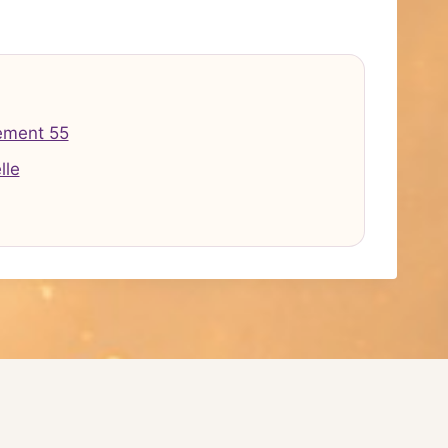
ement 55
lle