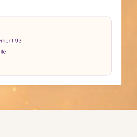
ement 93
lle