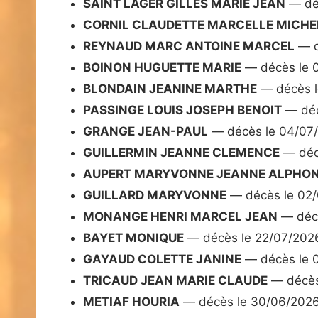
SAINT LAGER GILLES MARIE JEAN
— dé
CORNIL CLAUDETTE MARCELLE MICHE
REYNAUD MARC ANTOINE MARCEL
— d
BOINON HUGUETTE MARIE
— décès le 
BLONDAIN JEANINE MARTHE
— décès l
PASSINGE LOUIS JOSEPH BENOIT
— déc
GRANGE JEAN-PAUL
— décès le 04/07
GUILLERMIN JEANNE CLEMENCE
— déc
AUPERT MARYVONNE JEANNE ALPHON
GUILLARD MARYVONNE
— décès le 02
MONANGE HENRI MARCEL JEAN
— décè
BAYET MONIQUE
— décès le 22/07/202
GAYAUD COLETTE JANINE
— décès le 
TRICAUD JEAN MARIE CLAUDE
— décès
METIAF HOURIA
— décès le 30/06/202