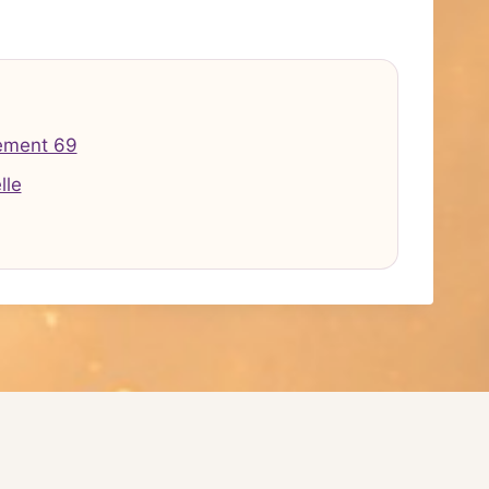
ement 69
lle