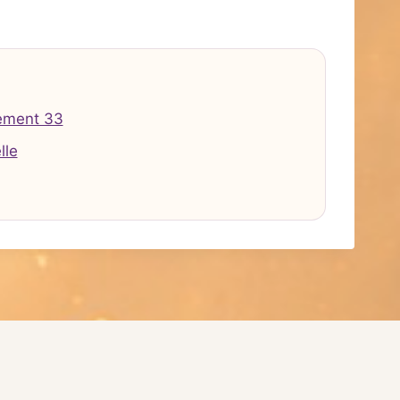
ement 33
lle