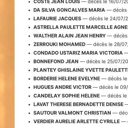
COSTE JEAN LOUIS
— décès le 16/07/2
DA SILVA GONCALVES MARIA
— décès 
LAFAURIE JACQUES
— décès le 24/07/
ASTRELLA PAULETTE MARCELLE AGNE
WALTHER ALAIN JEAN HENRY
— décès 
ZERROUKI MOHAMED
— décès le 28/07
CONDADO USTARIZ MARIA VICTORIA
—
BONNEFOND JEAN
— décès le 25/07/2
PLANTEY GHISLAINE YVETTE PAULETT
BORDERIE HELENE EVELYNE
— décès le
HUGUES ANDRE VICTOR
— décès le 09
CANDELAY SOPHIE HELENE
— décès le
LAVAT THERESE BERNADETTE DENISE
—
SAUTOUR VALMONT CHRISTIAN
— décè
VERDIER AURELIE ARLETTE CYRILLE
— d