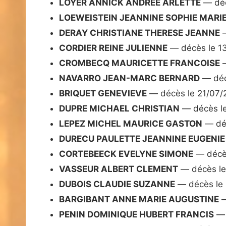
LOYER ANNICK ANDREE ARLETTE
— déc
LOEWEISTEIN JEANNINE SOPHIE MARI
DERAY CHRISTIANE THERESE JEANNE
—
CORDIER REINE JULIENNE
— décès le 1
CROMBECQ MAURICETTE FRANCOISE
—
NAVARRO JEAN-MARC BERNARD
— déc
BRIQUET GENEVIEVE
— décès le 21/07/
DUPRE MICHAEL CHRISTIAN
— décès l
LEPEZ MICHEL MAURICE GASTON
— déc
DURECU PAULETTE JEANNINE EUGENIE
CORTEBEECK EVELYNE SIMONE
— décè
VASSEUR ALBERT CLEMENT
— décès le
DUBOIS CLAUDIE SUZANNE
— décès le
BARGIBANT ANNE MARIE AUGUSTINE
—
PENIN DOMINIQUE HUBERT FRANCIS
— 