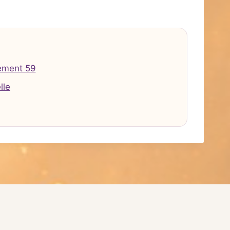
ement 59
lle