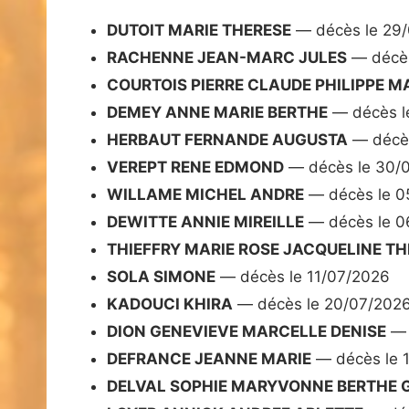
DUTOIT MARIE THERESE
— décès le 29
RACHENNE JEAN-MARC JULES
— décès
COURTOIS PIERRE CLAUDE PHILIPPE M
DEMEY ANNE MARIE BERTHE
— décès l
HERBAUT FERNANDE AUGUSTA
— décès
VEREPT RENE EDMOND
— décès le 30/
WILLAME MICHEL ANDRE
— décès le 0
DEWITTE ANNIE MIREILLE
— décès le 0
THIEFFRY MARIE ROSE JACQUELINE TH
SOLA SIMONE
— décès le 11/07/2026
KADOUCI KHIRA
— décès le 20/07/202
DION GENEVIEVE MARCELLE DENISE
— 
DEFRANCE JEANNE MARIE
— décès le 
DELVAL SOPHIE MARYVONNE BERTHE G