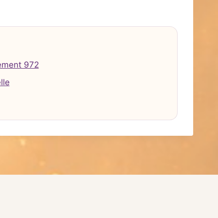
ement 972
lle