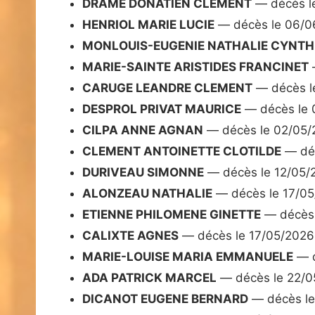
DRAME DONATIEN CLEMENT
— décès l
HENRIOL MARIE LUCIE
— décès le 06/0
MONLOUIS-EUGENIE NATHALIE CYNTH
MARIE-SAINTE ARISTIDES FRANCINET
CARUGE LEANDRE CLEMENT
— décès l
DESPROL PRIVAT MAURICE
— décès le 
CILPA ANNE AGNAN
— décès le 02/05/
CLEMENT ANTOINETTE CLOTILDE
— déc
DURIVEAU SIMONNE
— décès le 12/05/
ALONZEAU NATHALIE
— décès le 17/0
ETIENNE PHILOMENE GINETTE
— décès 
CALIXTE AGNES
— décès le 17/05/2026
MARIE-LOUISE MARIA EMMANUELE
— d
ADA PATRICK MARCEL
— décès le 22/0
DICANOT EUGENE BERNARD
— décès le