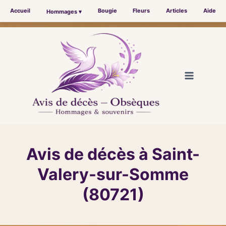
Accueil
Bougie
Fleurs
Articles
Aide
Hommages ▾
Aller
au
contenu
Avis de décès à Saint-
Valery-sur-Somme
(80721)