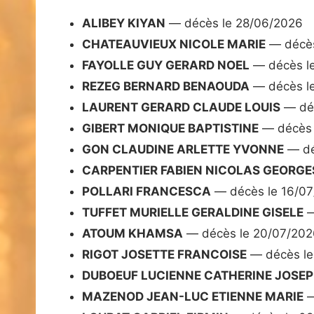
ALIBEY KIYAN
— décès le 28/06/2026
CHATEAUVIEUX NICOLE MARIE
— décès
FAYOLLE GUY GERARD NOEL
— décès l
REZEG BERNARD BENAOUDA
— décès l
LAURENT GERARD CLAUDE LOUIS
— déc
GIBERT MONIQUE BAPTISTINE
— décès 
GON CLAUDINE ARLETTE YVONNE
— dé
CARPENTIER FABIEN NICOLAS GEORGE
POLLARI FRANCESCA
— décès le 16/0
TUFFET MURIELLE GERALDINE GISELE
—
ATOUM KHAMSA
— décès le 20/07/202
RIGOT JOSETTE FRANCOISE
— décès le
DUBOEUF LUCIENNE CATHERINE JOSE
MAZENOD JEAN-LUC ETIENNE MARIE
—