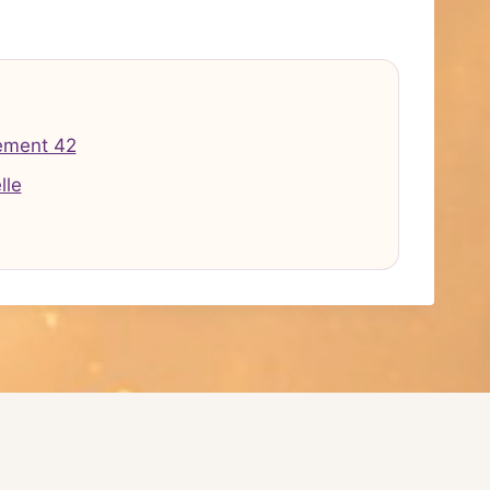
ement 42
lle