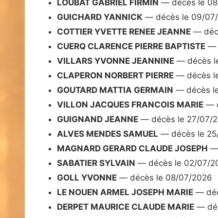
LOUBAT GABRIEL FIRMIN
— décès le 08
GUICHARD YANNICK
— décès le 09/07
COTTIER YVETTE RENEE JEANNE
— déc
CUERQ CLARENCE PIERRE BAPTISTE
— 
VILLARS YVONNE JEANNINE
— décès l
CLAPERON NORBERT PIERRE
— décès l
GOUTARD MATTIA GERMAIN
— décès l
VILLON JACQUES FRANCOIS MARIE
— d
GUIGNAND JEANNE
— décès le 27/07/
ALVES MENDES SAMUEL
— décès le 25
MAGNARD GERARD CLAUDE JOSEPH
— 
SABATIER SYLVAIN
— décès le 02/07/2
GOLL YVONNE
— décès le 08/07/2026
LE NOUEN ARMEL JOSEPH MARIE
— déc
DERPET MAURICE CLAUDE MARIE
— déc