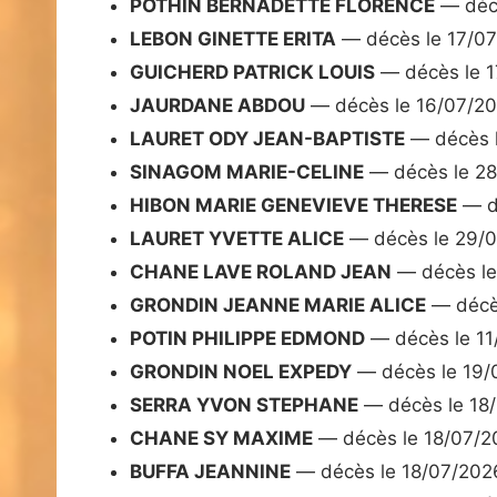
POTHIN BERNADETTE FLORENCE
— décè
LEBON GINETTE ERITA
— décès le 17/0
GUICHERD PATRICK LOUIS
— décès le 
JAURDANE ABDOU
— décès le 16/07/2
LAURET ODY JEAN-BAPTISTE
— décès 
SINAGOM MARIE-CELINE
— décès le 2
HIBON MARIE GENEVIEVE THERESE
— d
LAURET YVETTE ALICE
— décès le 29/
CHANE LAVE ROLAND JEAN
— décès le
GRONDIN JEANNE MARIE ALICE
— décè
POTIN PHILIPPE EDMOND
— décès le 11
GRONDIN NOEL EXPEDY
— décès le 19/
SERRA YVON STEPHANE
— décès le 18
CHANE SY MAXIME
— décès le 18/07/2
BUFFA JEANNINE
— décès le 18/07/202