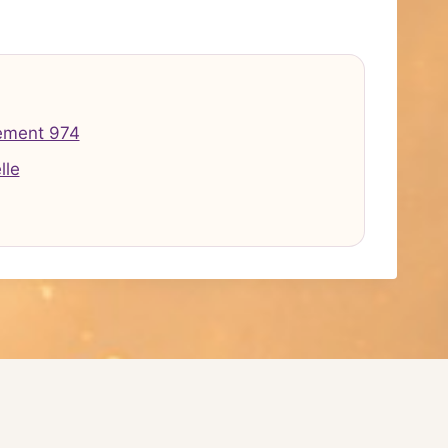
ement 974
lle