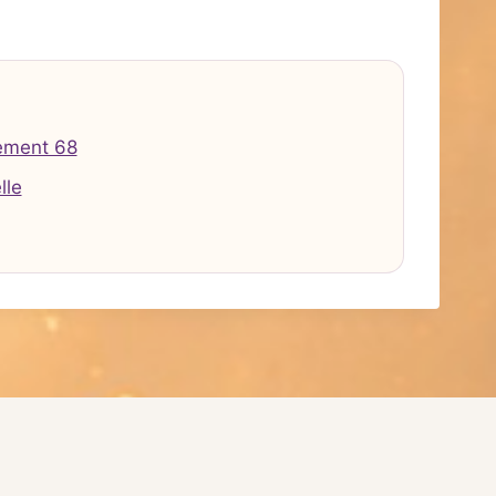
ement 68
lle