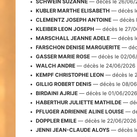
SCHWEIN SUZANNE
— décès le 26/06/
KUBLER MARTHE ELISABETH
— décès l
CLEMENTZ JOSEPH ANTOINE
— décès 
KLEIBER LEON JOSEPH
— décès le 27/0
MARSCHALL JEANNE ADELE
— décès l
FARSCHON DENISE MARGUERITE
— déc
GASSER MARIE ROSE
— décès le 02/06
WALCH ANDRE
— décès le 24/06/2026
KEMPF CHRISTOPHE LEON
— décès le 
GILLIG ROBERT DENIS
— décès le 08/0
BIRDAINI AJRIJE
— décès le 01/06/202
HABERTHUR JULIETTE MATHILDE
— déc
PFLUGER ADRIENNE ALINE LOUISE
— dé
DOPPLER EMILE
— décès le 22/06/2026
JENNI JEAN-CLAUDE ALOYS
— décès l