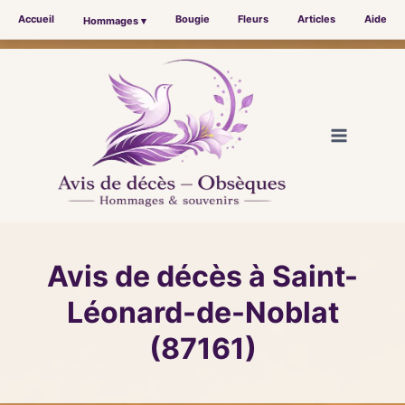
Accueil
Bougie
Fleurs
Articles
Aide
Hommages ▾
Aller
au
contenu
Avis de décès à Saint-
Léonard-de-Noblat
(87161)