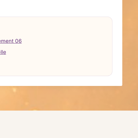
ement 06
lle