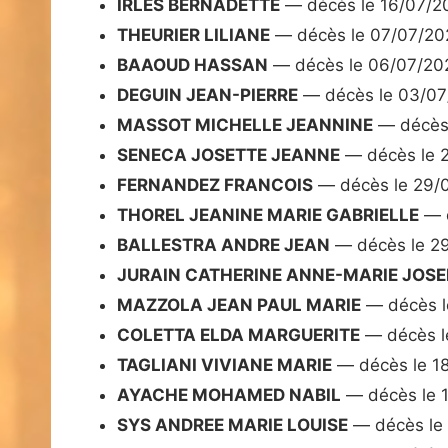
IRLES BERNADETTE
— décès le 16/07/2
THEURIER LILIANE
— décès le 07/07/20
BAAOUD HASSAN
— décès le 06/07/20
DEGUIN JEAN-PIERRE
— décès le 03/0
MASSOT MICHELLE JEANNINE
— décès 
SENECA JOSETTE JEANNE
— décès le 
FERNANDEZ FRANCOIS
— décès le 29/
THOREL JEANINE MARIE GABRIELLE
— d
BALLESTRA ANDRE JEAN
— décès le 2
JURAIN CATHERINE ANNE-MARIE JOS
MAZZOLA JEAN PAUL MARIE
— décès l
COLETTA ELDA MARGUERITE
— décès l
TAGLIANI VIVIANE MARIE
— décès le 1
AYACHE MOHAMED NABIL
— décès le 
SYS ANDREE MARIE LOUISE
— décès le