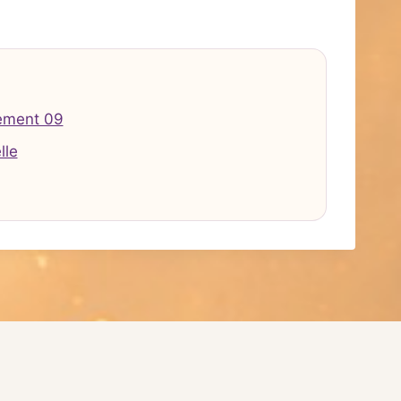
ement 09
lle