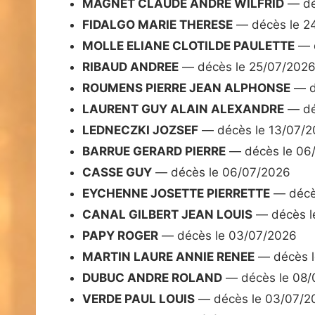
MAGNET CLAUDE ANDRE WILFRID
— dé
FIDALGO MARIE THERESE
— décès le 2
MOLLE ELIANE CLOTILDE PAULETTE
— d
RIBAUD ANDREE
— décès le 25/07/202
ROUMENS PIERRE JEAN ALPHONSE
— d
LAURENT GUY ALAIN ALEXANDRE
— dé
LEDNECZKI JOZSEF
— décès le 13/07/
BARRUE GERARD PIERRE
— décès le 06
CASSE GUY
— décès le 06/07/2026
EYCHENNE JOSETTE PIERRETTE
— décè
CANAL GILBERT JEAN LOUIS
— décès l
PAPY ROGER
— décès le 03/07/2026
MARTIN LAURE ANNIE RENEE
— décès l
DUBUC ANDRE ROLAND
— décès le 08/
VERDE PAUL LOUIS
— décès le 03/07/2