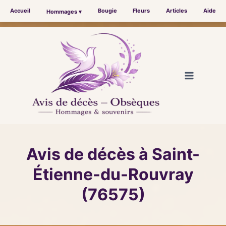
Accueil
Bougie
Fleurs
Articles
Aide
Hommages ▾
Aller
au
contenu
Avis de décès à Saint-
Étienne-du-Rouvray
(76575)