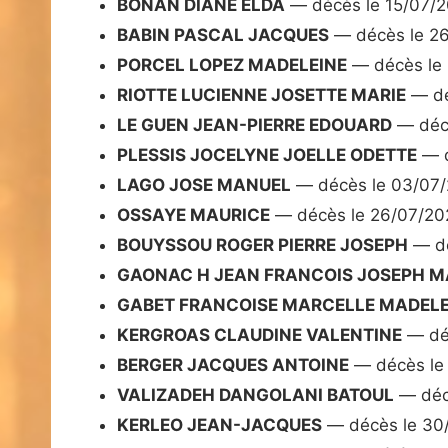
BONAN DIANE ELDA
— décès le 15/07/
BABIN PASCAL JACQUES
— décès le 2
PORCEL LOPEZ MADELEINE
— décès le
RIOTTE LUCIENNE JOSETTE MARIE
— dé
LE GUEN JEAN-PIERRE EDOUARD
— décè
PLESSIS JOCELYNE JOELLE ODETTE
— d
LAGO JOSE MANUEL
— décès le 03/07
OSSAYE MAURICE
— décès le 26/07/20
BOUYSSOU ROGER PIERRE JOSEPH
— dé
GAONAC H JEAN FRANCOIS JOSEPH M
GABET FRANCOISE MARCELLE MADELE
KERGROAS CLAUDINE VALENTINE
— dé
BERGER JACQUES ANTOINE
— décès le
VALIZADEH DANGOLANI BATOUL
— déc
KERLEO JEAN-JACQUES
— décès le 30