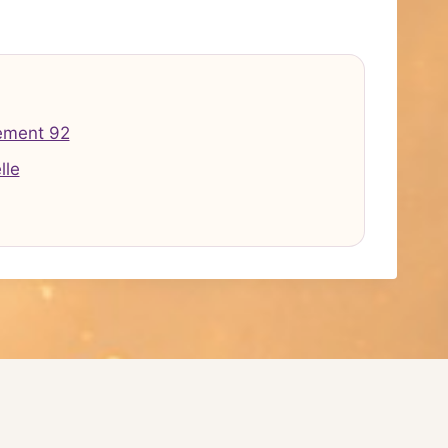
ement 92
lle