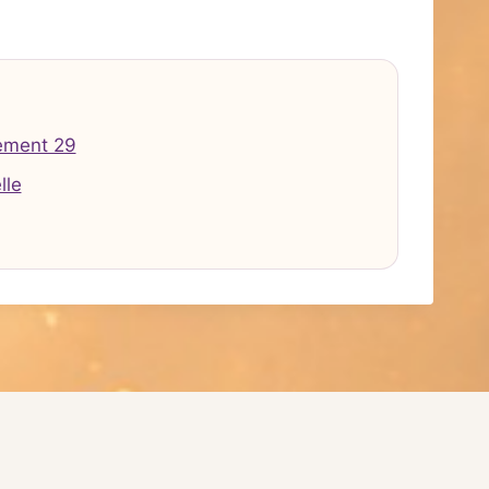
ement 29
lle