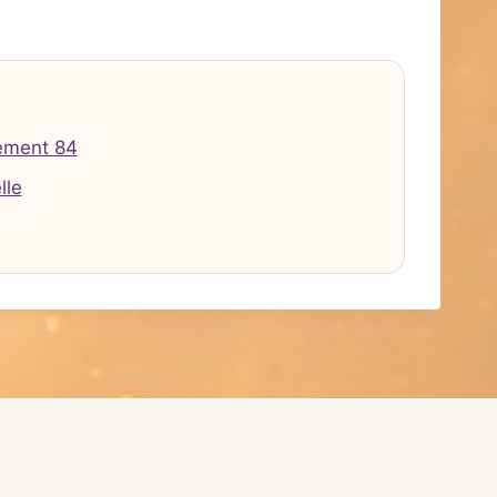
ement 84
lle