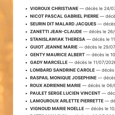
VIGROUX CHRISTIANE
— décès le 24/0
NICOT PASCAL GABRIEL PIERRE
— décè
SEURIN DIT MALARD JACQUES
— décès
ZANETTI JEAN-CLAUDE
— décès le 26
STANISLAWIAK THERESA
— décès le 1
GUIOT JEANNE MARIE
— décès le 29/0
GENTY MAURICE ALBERT
— décès le 1
GADY MARCELLE
— décès le 11/07/202
LOMBARD SANDRINE CAROLE
— décès 
RASPAIL MONIQUE JOSEPHINE
— décès
ROUX ADRIENNE MARIE
— décès le 06/
PAULET SERGE LUCIEN VINCENT
— décè
LAMOUROUX ARLETTE PIERRETTE
— dé
VIGNOUD MARIE NOELLE
— décès le 10