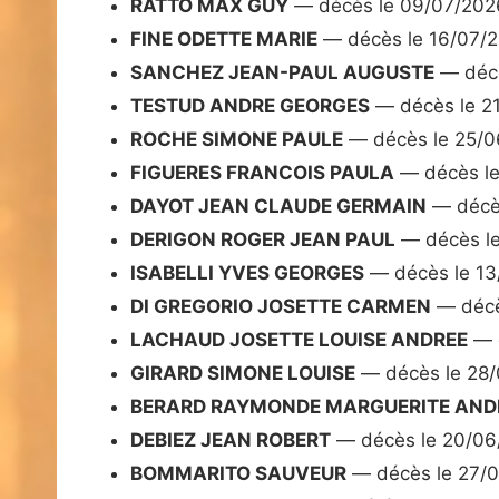
RATTO MAX GUY
— décès le 09/07/202
FINE ODETTE MARIE
— décès le 16/07/
SANCHEZ JEAN-PAUL AUGUSTE
— décè
TESTUD ANDRE GEORGES
— décès le 2
ROCHE SIMONE PAULE
— décès le 25/0
FIGUERES FRANCOIS PAULA
— décès le
DAYOT JEAN CLAUDE GERMAIN
— décè
DERIGON ROGER JEAN PAUL
— décès l
ISABELLI YVES GEORGES
— décès le 13
DI GREGORIO JOSETTE CARMEN
— décè
LACHAUD JOSETTE LOUISE ANDREE
— d
GIRARD SIMONE LOUISE
— décès le 28
BERARD RAYMONDE MARGUERITE AND
DEBIEZ JEAN ROBERT
— décès le 20/06
BOMMARITO SAUVEUR
— décès le 27/