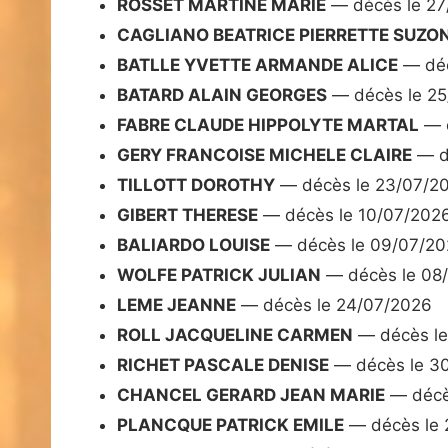
ROSSET MARTINE MARIE
— décès le 27
CAGLIANO BEATRICE PIERRETTE SUZO
BATLLE YVETTE ARMANDE ALICE
— déc
BATARD ALAIN GEORGES
— décès le 25
FABRE CLAUDE HIPPOLYTE MARTAL
— d
GERY FRANCOISE MICHELE CLAIRE
— d
TILLOTT DOROTHY
— décès le 23/07/2
GIBERT THERESE
— décès le 10/07/202
BALIARDO LOUISE
— décès le 09/07/2
WOLFE PATRICK JULIAN
— décès le 08
LEME JEANNE
— décès le 24/07/2026
ROLL JACQUELINE CARMEN
— décès le
RICHET PASCALE DENISE
— décès le 3
CHANCEL GERARD JEAN MARIE
— décè
PLANCQUE PATRICK EMILE
— décès le 