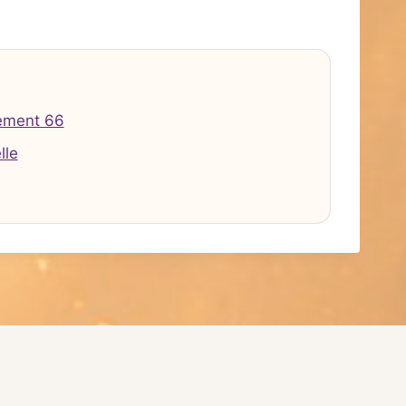
ement 66
lle