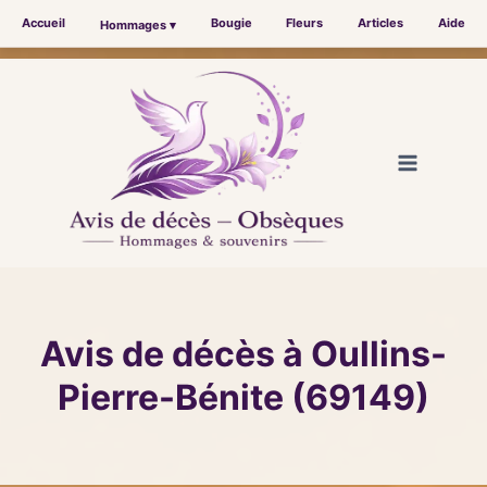
Accueil
Bougie
Fleurs
Articles
Aide
Hommages ▾
Aller
au
contenu
Avis de décès à Oullins-
Pierre-Bénite (69149)