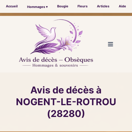
Accueil
Bougie
Fleurs
Articles
Aide
Hommages ▾
Aller
au
contenu
Avis de décès à
NOGENT-LE-ROTROU
(28280)