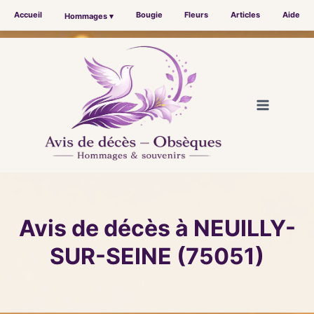
Accueil
Bougie
Fleurs
Articles
Aide
Hommages ▾
Aller
au
contenu
Avis de décès à NEUILLY-
SUR-SEINE (75051)