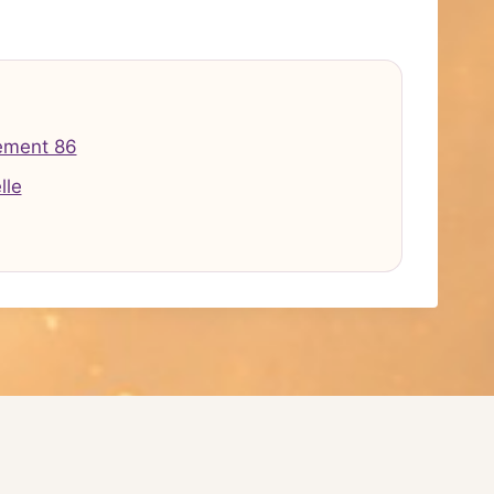
ement 86
lle