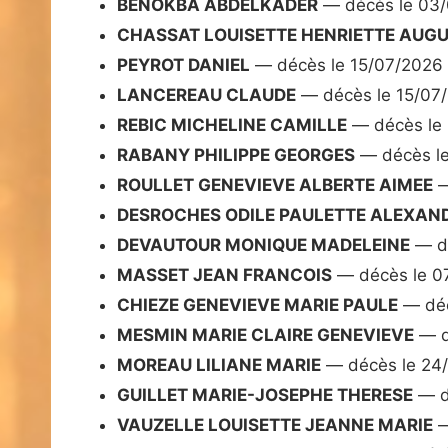
BENOKBA ABDELKADER
— décès le 03
CHASSAT LOUISETTE HENRIETTE AUGU
PEYROT DANIEL
— décès le 15/07/2026
LANCEREAU CLAUDE
— décès le 15/07
REBIC MICHELINE CAMILLE
— décès le
RABANY PHILIPPE GEORGES
— décès l
ROULLET GENEVIEVE ALBERTE AIMEE
—
DESROCHES ODILE PAULETTE ALEXAN
DEVAUTOUR MONIQUE MADELEINE
— dé
MASSET JEAN FRANCOIS
— décès le 0
CHIEZE GENEVIEVE MARIE PAULE
— déc
MESMIN MARIE CLAIRE GENEVIEVE
— d
MOREAU LILIANE MARIE
— décès le 24
GUILLET MARIE-JOSEPHE THERESE
— d
VAUZELLE LOUISETTE JEANNE MARIE
—