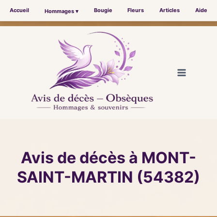
Accueil
Bougie
Fleurs
Articles
Aide
Hommages ▾
Aller
au
contenu
Avis de décès à MONT-
SAINT-MARTIN (54382)