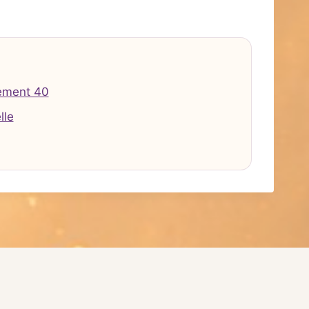
ement 40
lle