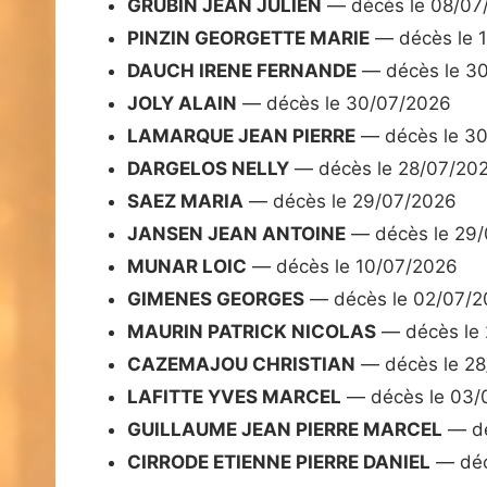
GRUBIN JEAN JULIEN
— décès le 08/07
PINZIN GEORGETTE MARIE
— décès le 
DAUCH IRENE FERNANDE
— décès le 3
JOLY ALAIN
— décès le 30/07/2026
LAMARQUE JEAN PIERRE
— décès le 3
DARGELOS NELLY
— décès le 28/07/20
SAEZ MARIA
— décès le 29/07/2026
JANSEN JEAN ANTOINE
— décès le 29
MUNAR LOIC
— décès le 10/07/2026
GIMENES GEORGES
— décès le 02/07/2
MAURIN PATRICK NICOLAS
— décès le
CAZEMAJOU CHRISTIAN
— décès le 2
LAFITTE YVES MARCEL
— décès le 03/
GUILLAUME JEAN PIERRE MARCEL
— dé
CIRRODE ETIENNE PIERRE DANIEL
— déc