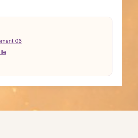
ement 06
lle