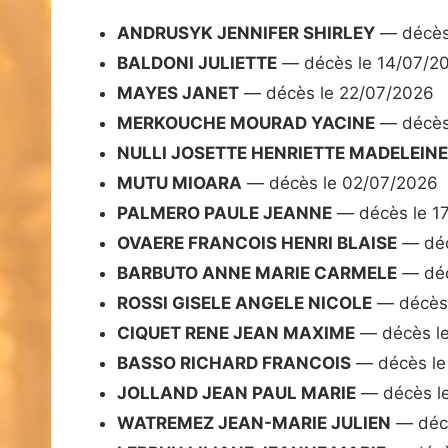
ANDRUSYK JENNIFER SHIRLEY
— décès
BALDONI JULIETTE
— décès le 14/07/2
MAYES JANET
— décès le 22/07/2026
MERKOUCHE MOURAD YACINE
— décès
NULLI JOSETTE HENRIETTE MADELEINE
MUTU MIOARA
— décès le 02/07/2026
PALMERO PAULE JEANNE
— décès le 1
OVAERE FRANCOIS HENRI BLAISE
— déc
BARBUTO ANNE MARIE CARMELE
— déc
ROSSI GISELE ANGELE NICOLE
— décès 
CIQUET RENE JEAN MAXIME
— décès l
BASSO RICHARD FRANCOIS
— décès le
JOLLAND JEAN PAUL MARIE
— décès l
WATREMEZ JEAN-MARIE JULIEN
— décè