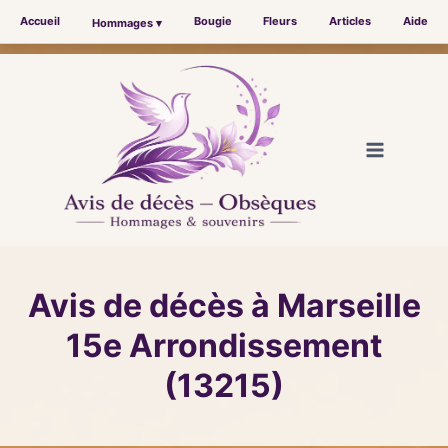
Accueil
Bougie
Fleurs
Articles
Aide
Hommages ▾
Aller
au
contenu
Avis de décès à Marseille
15e Arrondissement
(13215)