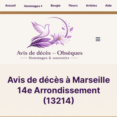
Accueil
Bougie
Fleurs
Articles
Aide
Hommages ▾
Aller
au
contenu
Avis de décès à Marseille
14e Arrondissement
(13214)