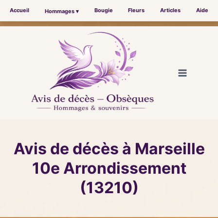
Accueil
Bougie
Fleurs
Articles
Aide
Hommages ▾
Aller
au
contenu
Avis de décès à Marseille
10e Arrondissement
(13210)