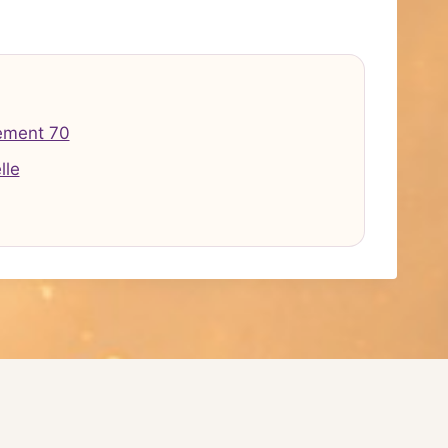
ement 70
lle