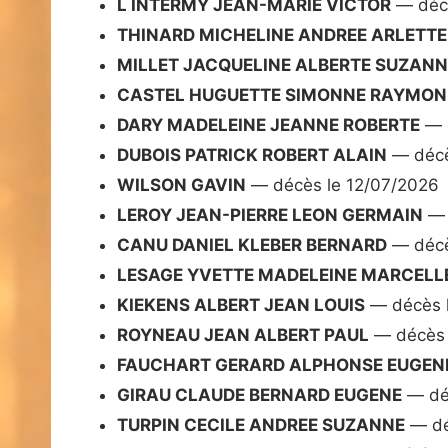
L INTERMY JEAN-MARIE VICTOR
— décè
THINARD MICHELINE ANDREE ARLETTE
MILLET JACQUELINE ALBERTE SUZANN
CASTEL HUGUETTE SIMONNE RAYMON
DARY MADELEINE JEANNE ROBERTE
— d
DUBOIS PATRICK ROBERT ALAIN
— décè
WILSON GAVIN
— décès le 12/07/2026
LEROY JEAN-PIERRE LEON GERMAIN
— 
CANU DANIEL KLEBER BERNARD
— décè
LESAGE YVETTE MADELEINE MARCELL
KIEKENS ALBERT JEAN LOUIS
— décès l
ROYNEAU JEAN ALBERT PAUL
— décès 
FAUCHART GERARD ALPHONSE EUGEN
GIRAU CLAUDE BERNARD EUGENE
— dé
TURPIN CECILE ANDREE SUZANNE
— dé