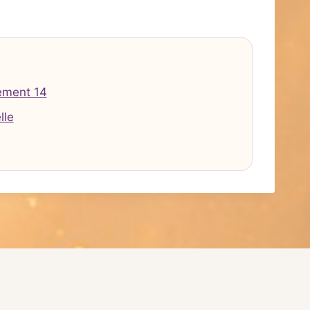
ement 14
lle