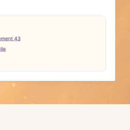
ement 43
lle