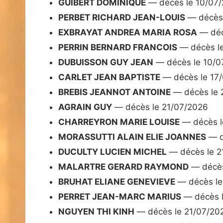
GUIBERT DOMINIQUE
— décès le 10/07
PERBET RICHARD JEAN-LOUIS
— décès 
EXBRAYAT ANDREA MARIA ROSA
— déc
PERRIN BERNARD FRANCOIS
— décès l
DUBUISSON GUY JEAN
— décès le 10/0
CARLET JEAN BAPTISTE
— décès le 17
BREBIS JEANNOT ANTOINE
— décès le 
AGRAIN GUY
— décès le 21/07/2026
CHARREYRON MARIE LOUISE
— décès l
MORASSUTTI ALAIN ELIE JOANNES
— d
DUCULTY LUCIEN MICHEL
— décès le 2
MALARTRE GERARD RAYMOND
— décès
BRUHAT ELIANE GENEVIEVE
— décès le
PERRET JEAN-MARC MARIUS
— décès l
NGUYEN THI KINH
— décès le 21/07/20