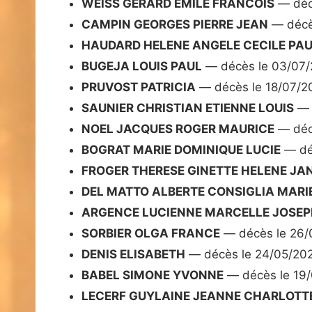
WEISS GERARD EMILE FRANCOIS
— déc
CAMPIN GEORGES PIERRE JEAN
— décè
HAUDARD HELENE ANGELE CECILE PA
BUGEJA LOUIS PAUL
— décès le 03/07
PRUVOST PATRICIA
— décès le 18/07/2
SAUNIER CHRISTIAN ETIENNE LOUIS
— 
NOEL JACQUES ROGER MAURICE
— déc
BOGRAT MARIE DOMINIQUE LUCIE
— dé
FROGER THERESE GINETTE HELENE JA
DEL MATTO ALBERTE CONSIGLIA MARI
ARGENCE LUCIENNE MARCELLE JOSEP
SORBIER OLGA FRANCE
— décès le 26/
DENIS ELISABETH
— décès le 24/05/20
BABEL SIMONE YVONNE
— décès le 19
LECERF GUYLAINE JEANNE CHARLOTT