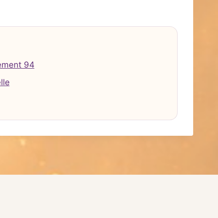
ement 94
lle