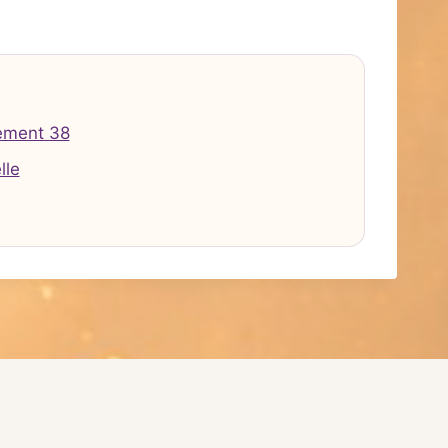
ement 38
lle