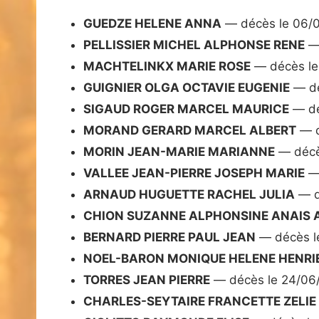
GUEDZE HELENE ANNA
— décès le 06/
PELLISSIER MICHEL ALPHONSE RENE
— 
MACHTELINKX MARIE ROSE
— décès le
GUIGNIER OLGA OCTAVIE EUGENIE
— dé
SIGAUD ROGER MARCEL MAURICE
— dé
MORAND GERARD MARCEL ALBERT
— d
MORIN JEAN-MARIE MARIANNE
— décè
VALLEE JEAN-PIERRE JOSEPH MARIE
— 
ARNAUD HUGUETTE RACHEL JULIA
— d
CHION SUZANNE ALPHONSINE ANAIS
BERNARD PIERRE PAUL JEAN
— décès l
NOEL-BARON MONIQUE HELENE HENRI
TORRES JEAN PIERRE
— décès le 24/06
CHARLES-SEYTAIRE FRANCETTE ZELI