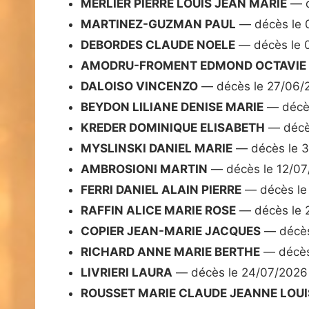
MERLIER PIERRE LOUIS JEAN MARIE
— d
MARTINEZ-GUZMAN PAUL
— décès le 
DEBORDES CLAUDE NOELE
— décès le 
AMODRU-FROMENT EDMOND OCTAVIE
DALOISO VINCENZO
— décès le 27/06/
BEYDON LILIANE DENISE MARIE
— décès
KREDER DOMINIQUE ELISABETH
— décè
MYSLINSKI DANIEL MARIE
— décès le 
AMBROSIONI MARTIN
— décès le 12/0
FERRI DANIEL ALAIN PIERRE
— décès le
RAFFIN ALICE MARIE ROSE
— décès le 
COPIER JEAN-MARIE JACQUES
— décès
RICHARD ANNE MARIE BERTHE
— décès
LIVRIERI LAURA
— décès le 24/07/2026
ROUSSET MARIE CLAUDE JEANNE LOUI