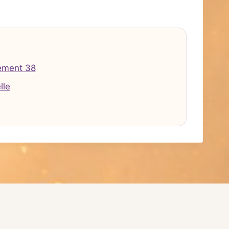
ement 38
lle