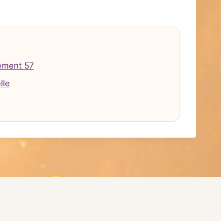
ement 57
lle