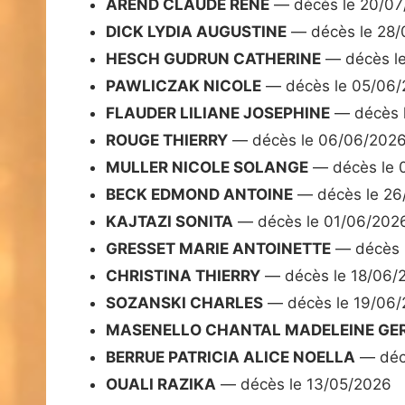
AREND CLAUDE RENE
— décès le 20/07
DICK LYDIA AUGUSTINE
— décès le 28/
HESCH GUDRUN CATHERINE
— décès l
PAWLICZAK NICOLE
— décès le 05/06
FLAUDER LILIANE JOSEPHINE
— décès 
ROUGE THIERRY
— décès le 06/06/202
MULLER NICOLE SOLANGE
— décès le 
BECK EDMOND ANTOINE
— décès le 26
KAJTAZI SONITA
— décès le 01/06/202
GRESSET MARIE ANTOINETTE
— décès 
CHRISTINA THIERRY
— décès le 18/06/
SOZANSKI CHARLES
— décès le 19/06
MASENELLO CHANTAL MADELEINE GE
BERRUE PATRICIA ALICE NOELLA
— déc
OUALI RAZIKA
— décès le 13/05/2026