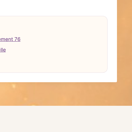
ement 76
lle