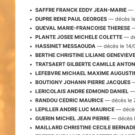
SAFFRE FRANCK EDDY JEAN-MARIE
— 
DUPRE RENE PAUL GEORGES
— décès l
QUEVAL MARIE-FRANCOISE THERESE
—
PLANTE JOSEE MICHELE COLETTE
— dé
HASSINET MESSAOUDA
— décès le 14/
BERTHE CHRISTINE LILIANE GENEVIEV
TRATSAERT GILBERTE CAMILLE ANTON
LEFEBVRE MICHAEL MAXIME AUGUSTI
BOUTIGNY JOHANN PIERRE JACQUES
—
LERICOLAIS ANDRE EDMOND DANIEL
— 
RANDOU CEDRIC MAURICE
— décès le 
LEPILLER ANDRE LUC MAURICE
— décès
GUERIN MICHEL JEAN PIERRE
— décès l
MAILLARD CHRISTINE CECILE BERNAD