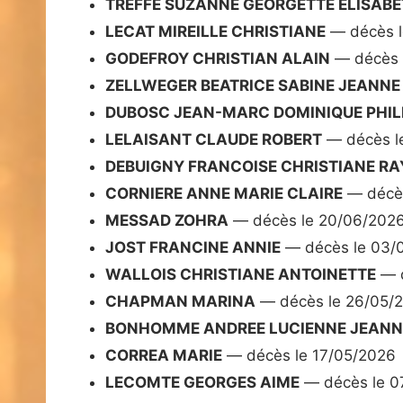
TREFFE SUZANNE GEORGETTE ELISAB
LECAT MIREILLE CHRISTIANE
— décès l
GODEFROY CHRISTIAN ALAIN
— décès 
ZELLWEGER BEATRICE SABINE JEANNE
DUBOSC JEAN-MARC DOMINIQUE PHIL
LELAISANT CLAUDE ROBERT
— décès l
DEBUIGNY FRANCOISE CHRISTIANE R
CORNIERE ANNE MARIE CLAIRE
— décès
MESSAD ZOHRA
— décès le 20/06/202
JOST FRANCINE ANNIE
— décès le 03/
WALLOIS CHRISTIANE ANTOINETTE
— d
CHAPMAN MARINA
— décès le 26/05/
BONHOMME ANDREE LUCIENNE JEANN
CORREA MARIE
— décès le 17/05/2026
LECOMTE GEORGES AIME
— décès le 0