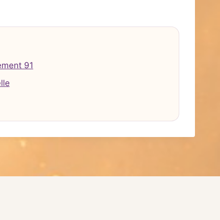
ement 91
lle