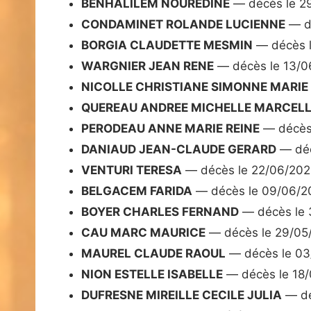
BENHALILEM NOUREDINE
— décès le 2
CONDAMINET ROLANDE LUCIENNE
— d
BORGIA CLAUDETTE MESMIN
— décès 
WARGNIER JEAN RENE
— décès le 13/0
NICOLLE CHRISTIANE SIMONNE MARIE
QUEREAU ANDREE MICHELLE MARCEL
PERODEAU ANNE MARIE REINE
— décès
DANIAUD JEAN-CLAUDE GERARD
— déc
VENTURI TERESA
— décès le 22/06/20
BELGACEM FARIDA
— décès le 09/06/2
BOYER CHARLES FERNAND
— décès le 
CAU MARC MAURICE
— décès le 29/05
MAUREL CLAUDE RAOUL
— décès le 03
NION ESTELLE ISABELLE
— décès le 18
DUFRESNE MIREILLE CECILE JULIA
— dé