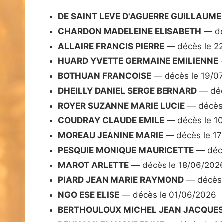
DE SAINT LEVE D'AGUERRE GUILLAUME
CHARDON MADELEINE ELISABETH
— dé
ALLAIRE FRANCIS PIERRE
— décès le 2
HUARD YVETTE GERMAINE EMILIENNE
BOTHUAN FRANCOISE
— décès le 19/0
DHEILLY DANIEL SERGE BERNARD
— déc
ROYER SUZANNE MARIE LUCIE
— décès
COUDRAY CLAUDE EMILE
— décès le 1
MOREAU JEANINE MARIE
— décès le 1
PESQUIE MONIQUE MAURICETTE
— décè
MAROT ARLETTE
— décès le 18/06/202
PIARD JEAN MARIE RAYMOND
— décès 
NGO ESE ELISE
— décès le 01/06/2026
BERTHOULOUX MICHEL JEAN JACQUE