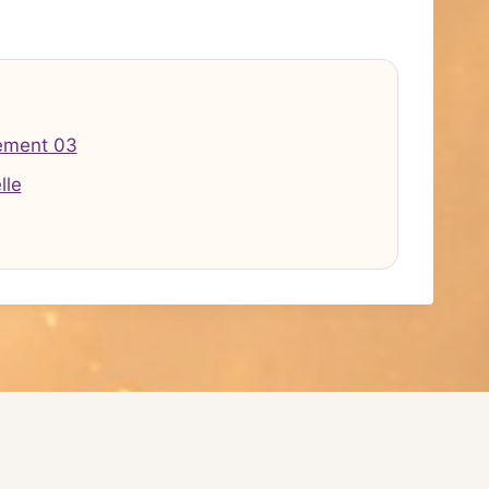
ement 03
lle