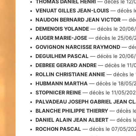
THOMAS DANIEL HENRI
— décès le 12/
VENUAT GILLES JEAN-LOUIS
— décès l
NAUDON BERNARD JEAN VICTOR
— déc
DEMENOIS YOLANDE
— décès le 20/06
AUGER MARIE-JOSE
— décès le 25/06/
GOVIGNON NARCISSE RAYMOND
— déc
DEGUILHEM PASCAL
— décès le 20/06
DEBREE GERARD ANDRE
— décès le 11/
ROLLIN CHRISTIANE ANNIE
— décès le 
HUBMANN MARTHA
— décès le 18/05/
STOPNICER REINE
— décès le 11/05/20
PALVADEAU JOSEPH GABRIEL JEAN C
BLANCHE PHILIPPE THIERRY
— décès l
DANIEL ALAIN JEAN ALBERT
— décès l
ROCHON PASCAL
— décès le 07/05/20