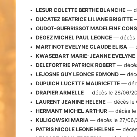
LESUR COLETTE BERTHE BLANCHE
— dé
DUCATEZ BEATRICE LILIANE BRIGITTE
—
OUDOT-GUERRISSOT MADELEINE CON
DEGEZ MICHEL PAUL LEONCE
— décès 
MARTINOT EVELYNE CLAUDE ELISA
— d
KWASEBART MARIE-JEANNE EVELYNE
DELEFORTRIE PATRICK ROBERT
— décès
LEJOSNE GUY LEONCE EDMOND
— décè
DUPUICH LUCETTE MAURICETTE
— décè
DRAPIER ARMELLE
— décès le 26/06/2
LAURENT JEANINE HELENE
— décès le
HERMANT MICHEL ARTHUR
— décès le
KULIGOWSKI MARIA
— décès le 27/06
PATRIS NICOLE LEONE HELENE
— décès 