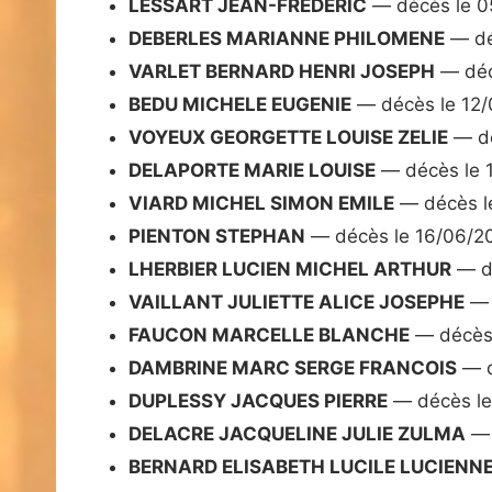
LESSART JEAN-FREDERIC
— décès le 0
DEBERLES MARIANNE PHILOMENE
— dé
VARLET BERNARD HENRI JOSEPH
— déc
BEDU MICHELE EUGENIE
— décès le 12
VOYEUX GEORGETTE LOUISE ZELIE
— dé
DELAPORTE MARIE LOUISE
— décès le 
VIARD MICHEL SIMON EMILE
— décès l
PIENTON STEPHAN
— décès le 16/06/2
LHERBIER LUCIEN MICHEL ARTHUR
— d
VAILLANT JULIETTE ALICE JOSEPHE
— 
FAUCON MARCELLE BLANCHE
— décès
DAMBRINE MARC SERGE FRANCOIS
— d
DUPLESSY JACQUES PIERRE
— décès le
DELACRE JACQUELINE JULIE ZULMA
— 
BERNARD ELISABETH LUCILE LUCIENN