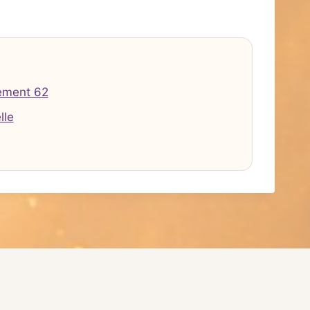
ement 62
lle