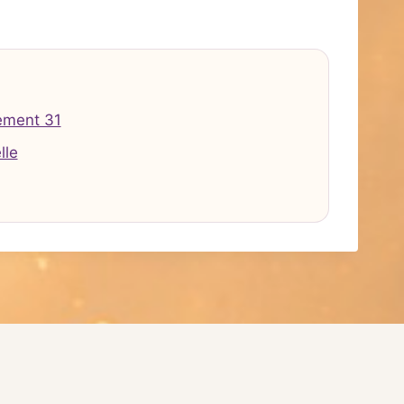
ement 31
lle