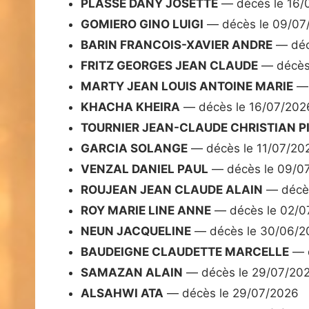
PLASSE DANY JOSETTE
— décès le 16/
GOMIERO GINO LUIGI
— décès le 09/07
BARIN FRANCOIS-XAVIER ANDRE
— déc
FRITZ GEORGES JEAN CLAUDE
— décès
MARTY JEAN LOUIS ANTOINE MARIE
— 
KHACHA KHEIRA
— décès le 16/07/202
TOURNIER JEAN-CLAUDE CHRISTIAN P
GARCIA SOLANGE
— décès le 11/07/20
VENZAL DANIEL PAUL
— décès le 09/0
ROUJEAN JEAN CLAUDE ALAIN
— décès
ROY MARIE LINE ANNE
— décès le 02/0
NEUN JACQUELINE
— décès le 30/06/2
BAUDEIGNE CLAUDETTE MARCELLE
— d
SAMAZAN ALAIN
— décès le 29/07/20
ALSAHWI ATA
— décès le 29/07/2026