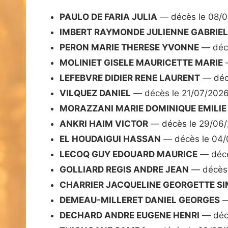
PAULO DE FARIA JULIA
— décès le 08/
IMBERT RAYMONDE JULIENNE GABRIEL
PERON MARIE THERESE YVONNE
— décè
MOLINIET GISELE MAURICETTE MARIE
—
LEFEBVRE DIDIER RENE LAURENT
— déc
VILQUEZ DANIEL
— décès le 21/07/202
MORAZZANI MARIE DOMINIQUE EMILIE 
ANKRI HAIM VICTOR
— décès le 29/06
EL HOUDAIGUI HASSAN
— décès le 04/
LECOQ GUY EDOUARD MAURICE
— décè
GOLLIARD REGIS ANDRE JEAN
— décès 
CHARRIER JACQUELINE GEORGETTE S
DEMEAU-MILLERET DANIEL GEORGES
—
DECHARD ANDRE EUGENE HENRI
— déc