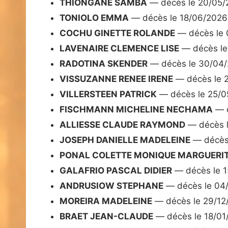
THIONGANE SAMBA
— décès le 20/05/
TONIOLO EMMA
— décès le 18/06/2026
COCHU GINETTE ROLANDE
— décès le 
LAVENAIRE CLEMENCE LISE
— décès le
RADOTINA SKENDER
— décès le 30/04
VISSUZANNE RENEE IRENE
— décès le 
VILLERSTEEN PATRICK
— décès le 25/0
FISCHMANN MICHELINE NECHAMA
— d
ALLIESSE CLAUDE RAYMOND
— décès l
JOSEPH DANIELLE MADELEINE
— décès
PONAL COLETTE MONIQUE MARGUERIT
GALAFRIO PASCAL DIDIER
— décès le 1
ANDRUSIOW STEPHANE
— décès le 04
MOREIRA MADELEINE
— décès le 29/12
BRAET JEAN-CLAUDE
— décès le 18/01