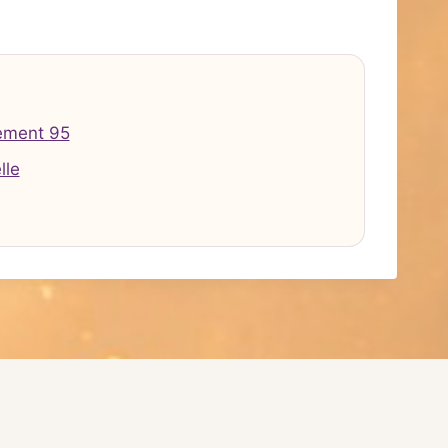
ement 95
lle