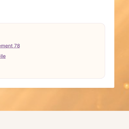
ement 78
lle