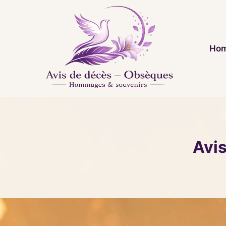
Aller
au
contenu
Hom
Avi