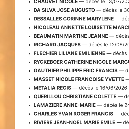
CHAUVET NICOLE
— décès le 13/07/20
DA SILVA JOSE AUGUSTO
— décès le 3
DESSALLES CORINNE MARYLENE
— déc
NICOLEAU ANNETTE LOUISETTE MARC
BEAUMATIN MARTINE JEANNE
— décès
RICHARD JACQUES
— décès le 12/06/2
FLECHIER LILIANE EMILIENNE
— décès 
RYCKEBOER CATHERINE NICOLE MARG
GAUTHIER PHILIPPE ERIC FRANCIS
— dé
MASSET NICOLE FRANCOISE YVETTE
—
METALIA REGIS
— décès le 16/06/2026
QUERILLOU CHRISTIANE COLETTE
— dé
LAMAZIERE ANNE-MARIE
— décès le 2
CHARLES YVAN ROGER FRANCIS
— déc
RIVIERE JEAN-NOEL MARIE EMILE
— déc