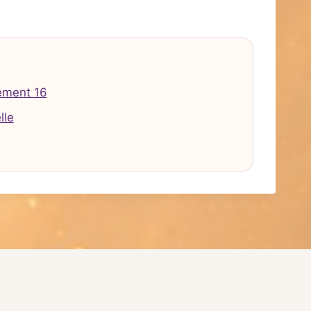
ement 16
lle